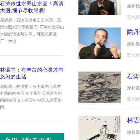
石涛传世水墨山水画！高清
原标题
大图,细节尽收眼底!
艺术展
原标题：石涛传世水墨山水画！高
清大图,细节尽收眼底! 石涛对泼墨山
陈丹
水画的论述与认识，可说包罗甚
广，天地
原标题
艺术展
林语堂：有丰富的心灵才有
石涛
悠闲的生活
原标题：林语堂：有丰富的心灵才
原标题
有悠闲的生活 有丰富的心灵才有悠
艺术展
闲的生活 文 | 林语堂 中国人之爱悠
闲，
林语
原标题