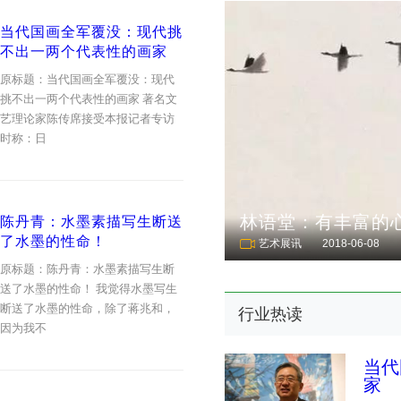
当代国画全军覆没：现代挑
不出一两个代表性的画家
原标题：当代国画全军覆没：现代
挑不出一两个代表性的画家 著名文
艺理论家陈传席接受本报记者专访
时称：日
林语堂：有丰富的
陈丹青：水墨素描写生断送
了水墨的性命！
艺术展讯
2018-06-08
原标题：陈丹青：水墨素描写生断
送了水墨的性命！ 我觉得水墨写生
断送了水墨的性命，除了蒋兆和，
行业热读
因为我不
当代
家