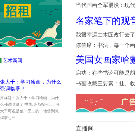
当代国画全军覆没：现
名家笔下的观
我很幸运由木匠改行去
陈传席：书法，每一个
广告
美国女画家哈
艺术新闻
启功：有些书论可能是
张大千：学习绘画，为什么
书画收藏三要素：挂、
强调临摹？
原标题：张大千：学习绘画，为什
么强调临摹？ 中国现代画坛上，张
大千可说是独一无二的：他曾到敦
广告
煌潜心三
直播间