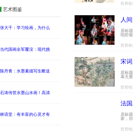
投资收
艺术图鉴
人间
张大千：学习绘画，为什么
原标题
唱腔最
投资收
当代国画全军覆没：现代挑
宋词
陈丹青：水墨素描写生断送
原标题
幕无重
投资收
石涛传世水墨山水画！高清
法国
林语堂：有丰富的心灵才有
原标题
家，你
投资收