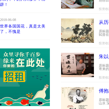
别你目
辟！
投资收
2018-06-08
从历
世界各国国花，真是太美
了，不愧是
原标题
轼曾在
投资收
朱以
原标题
寄来的
投资收
傅抱
原标题
山水 
广告