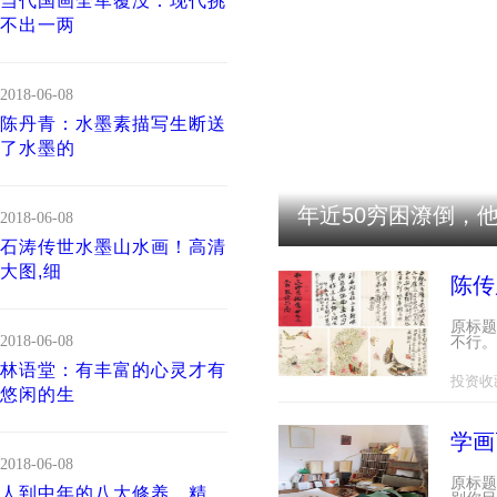
当代国画全军覆没：现代挑
不出一两
2018-06-08
陈丹青：水墨素描写生断送
了水墨的
年近50穷困潦倒，
2018-06-08
石涛传世水墨山水画！高清
大图,细
陈传
原标题
2018-06-08
不行。
林语堂：有丰富的心灵才有
投资收
悠闲的生
学画
2018-06-08
原标题
人到中年的八大修养，精